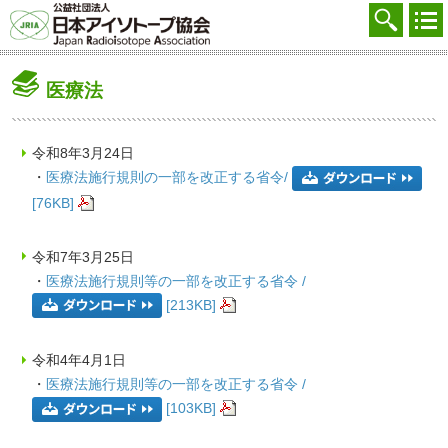
協会を知る
注文する
医療法
廃棄する
参加する
令和8年3月24日
・
医療法施行規則の一部を改正する省令/
学ぶ・調べる
[76KB]
会員マイページ
令和7年3月25日
FAQ
・
医療法施行規則等の一部を改正する省令 /
[213KB]
交通アクセス
採用
令和4年4月1日
・
医療法施行規則等の一部を改正する省令 /
お問合せ
[103KB]
English