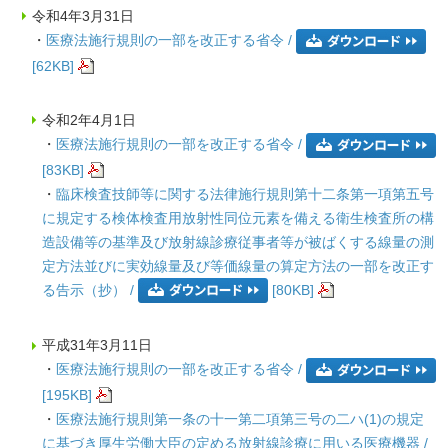
令和4年3月31日
・
医療法施行規則の一部を改正する省令 /
[62KB]
令和2年4月1日
・
医療法施行規則の一部を改正する省令 /
[83KB]
・
臨床検査技師等に関する法律施行規則第十二条第一項第五号
に規定する検体検査用放射性同位元素を備える衛生検査所の構
造設備等の基準及び放射線診療従事者等が被ばくする線量の測
定方法並びに実効線量及び等価線量の算定方法の一部を改正す
る告示（抄） /
[80KB]
平成31年3月11日
・
医療法施行規則の一部を改正する省令 /
[195KB]
・
医療法施行規則第一条の十一第二項第三号の二ハ(1)の規定
に基づき厚生労働大臣の定める放射線診療に用いる医療機器 /