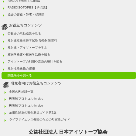
Isotope News【広報誌】
RADIOISOTOPES【学術誌】
協会の書籍・DVD・標識類
お役立ちコンテンツ
委員会の活動成果を見る
放射線取扱主任者試験 受験対策資料
放射線・アイソトープを学ぶ
核医学検査や核医学治療を知る
アイソトープの利用や流通の統計を知る
放射性輸送物の運搬
関係法令を調べる
研究者向けお役立ちコンテンツ
全国のRI施設一覧
RI実験プロトコル in vitro
RI実験プロトコル in vivo
放射性試薬の安全取扱ガイド第2版
ライフサイエンス分野のためのRI実験ガイド
公益社団法人
日本アイソトープ協会