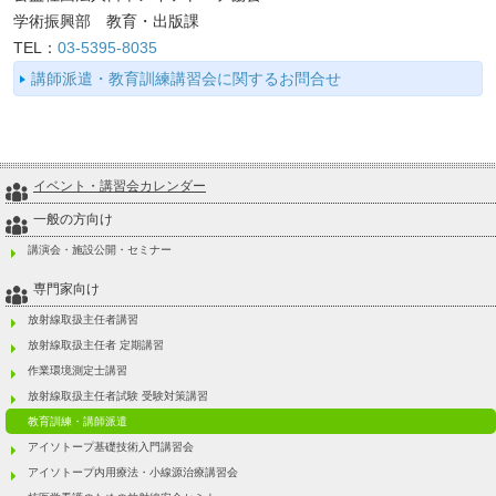
学術振興部 教育・出版課
TEL：
03-5395-8035
講師派遣・教育訓練講習会に関するお問合せ
イベント・講習会カレンダー
一般の方向け
講演会・施設公開・セミナー
専門家向け
放射線取扱主任者講習
放射線取扱主任者 定期講習
作業環境測定士講習
放射線取扱主任者試験 受験対策講習
教育訓練・講師派遣
アイソトープ基礎技術入門講習会
アイソトープ内用療法・小線源治療講習会