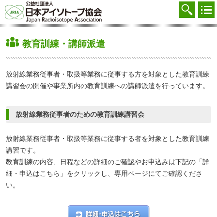
協会を知る
注文する
教育訓練・講師派遣
廃棄する
参加する
放射線業務従事者・取扱等業務に従事する方を対象とした教育訓練
講習会の開催や事業所内の教育訓練への講師派遣を行っています。
学ぶ・調べる
会員マイページ
放射線業務従事者のための教育訓練講習会
FAQ
放射線業務従事者・取扱等業務に従事する者を対象とした教育訓練
講習です。
交通アクセス
教育訓練の内容、日程などの詳細のご確認やお申込みは下記の「詳
採用
細・申込はこちら」をクリックし、専用ページにてご確認くださ
い。
お問合せ
English