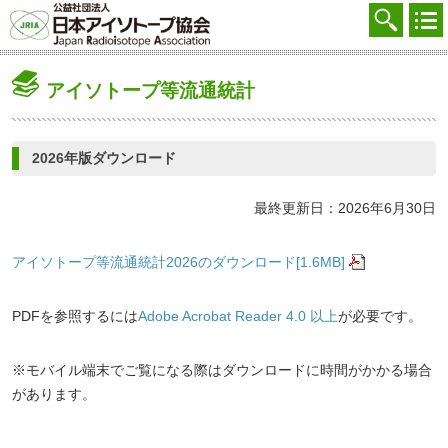
協会を知る
注文する
アイソトープ等流通統計
廃棄する
参加する
2026年版ダウンロード
学ぶ・調べる
最終更新日：2026年6月30日
会員マイページ
アイソトープ等流通統計2026のダウンロード[1.6MB]
FAQ
交通アクセス
PDFを参照するには
Adobe Acrobat Reader 4.0 以上
が必要です。
採用
※モバイル端末でご覧になる際はダウンロードに時間がかかる場合
があります。
お問合せ
English