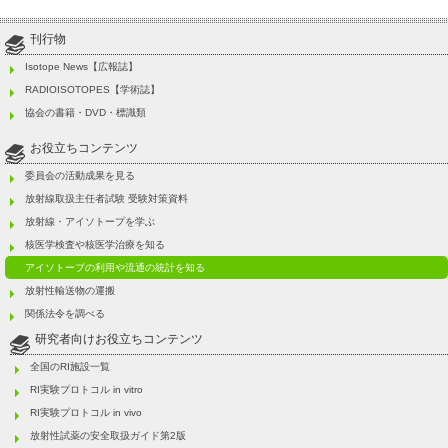
刊行物
Isotope News【広報誌】
RADIOISOTOPES【学術誌】
協会の書籍・DVD・標識類
お役立ちコンテンツ
委員会の活動成果を見る
放射線取扱主任者試験 受験対策資料
放射線・アイソトープを学ぶ
核医学検査や核医学治療を知る
アイソトープの利用や流通の統計を知る
放射性輸送物の運搬
関係法令を調べる
研究者向けお役立ちコンテンツ
全国のRI施設一覧
RI実験プロトコル in vitro
RI実験プロトコル in vivo
放射性試薬の安全取扱ガイド第2版