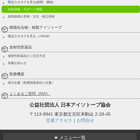
製品カタログを見る(納期・価格)
技術情報・サポート情報
放射線源の見積・注文・校正依頼
標識化合物・精製アイソトープ
製品カタログを見る（J-RAM）
放射性医薬品
放射性医薬品のご注文方法
各種お知らせ
医療機器
添付文書（医療関係者向け文書）
よくあるご質問（FAQ）
公益社団法人
日本アイソトープ協会
〒113-8941 東京都文京区本駒込 2-28-45
交通アクセス
｜
お問合せ
メニュー一覧