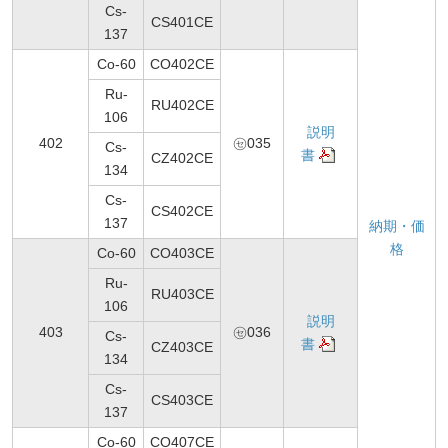
Cs-
CS401CE
137
Co-60
CO402CE
Ru-
RU402CE
106
説明
402
㋝035
Cs-
書
CZ402CE
134
Cs-
CS402CE
137
納期・価
格
Co-60
CO403CE
Ru-
RU403CE
106
説明
403
㋝036
Cs-
書
CZ403CE
134
Cs-
CS403CE
137
Co-60
CO407CE