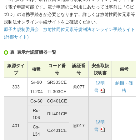
り電子申請可能です。電子申請のご利用にあたっては事前に「Gビ
ズID」の連携手続きが必要となります。詳しくは放射性同位元素等
規制法オンライン手続サイトをご確認ください。
原子力規制委員会 放射性同位元素等規制法オンライン手続サイト
(外部サイト)
表. 表示付認証機器一覧
線源タイ
コード番
認証番
安全取扱
核種
備考
プ
号
号
説明書
Sr-90
SR303CE
説明
納期・価
303
㋝077
書
格
Tl-204
TL303CE
Co-60
CO401CE
Ru-
RU401CE
106
説明
401
㋝017
Cs-
書
CZ401CE
134