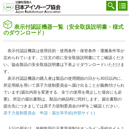
協会を知る
注文する
表示付認証機器一覧（安全取扱説明書・様式
廃棄する
のダウンロード）
参加する
表示付認証機器は使用目的・使用条件・保管条件・運搬条件等が
学ぶ・調べる
定められています。ご注文の前に安全取扱説明書にてご確認くださ
い。協会製品の安全取扱説明書は下表よりダウンロードいただけま
会員マイページ
す。
表示付認証機器の購入者は製品の使用開始の日から30日以内に、
FAQ
所定用紙を用いて原子力規制委員会へ届け出ることが義務付けられ
交通アクセス
ています(届出内容を変更する、全ての使用を廃止した場合にも必
要)。所定の届出書類は、製品の納品時に同封します。届出書類の
採用
提出先につきましては原子力規制委員会のHPをご確認ください。
原子力規制委員会 申請・届出等手続(外部サイト)
お問合せ
English
上記の届出は、放射性同位元素等規制法オンライン手続サイトよ