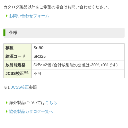
カタログ製品以外をご希望の場合はお問い合わせください。
お問い合わせフォーム
仕様
核種
Sr-90
線源コード
SR325
放射能規格
5kBq×2個 (合計放射能の公差は-30%,+0%です)
※1
JCSS校正
不可
※1
JCSS校正
参照
海外製品については
こちら
協会製品カタログ一覧へ