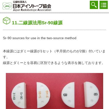
協会を知る
注文する
11.二線源法用Sr-90線源
廃棄する
参加する
Sr-90 sources for use in the two-source method
学ぶ・調べる
本線源にはダミー線源が1セット（半月状のものが2個）付いていま
会員マイページ
す。
線源とダミーとを容易に区別できるような表示を施しております。
FAQ
交通アクセス
採用
お問合せ
English