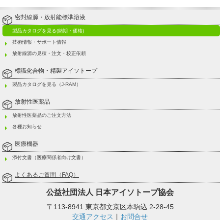
密封線源・放射能標準溶液
製品カタログを見る(納期・価格)
技術情報・サポート情報
放射線源の見積・注文・校正依頼
標識化合物・精製アイソトープ
製品カタログを見る（J-RAM）
放射性医薬品
放射性医薬品のご注文方法
各種お知らせ
医療機器
添付文書（医療関係者向け文書）
よくあるご質問（FAQ）
公益社団法人
日本アイソトープ協会
〒113-8941 東京都文京区本駒込 2-28-45
交通アクセス
｜
お問合せ