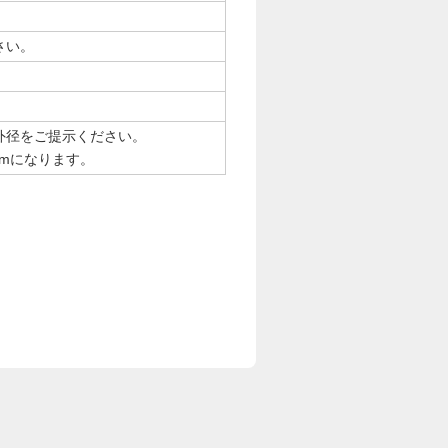
さい。
外径をご提示ください。
mmになります。