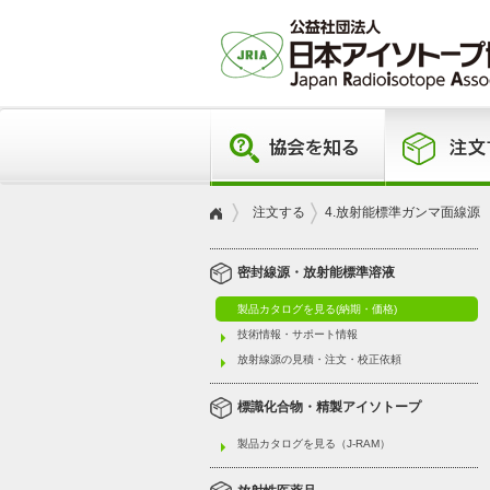
注文する
4.放射能標準ガンマ面線源
密封線源・放射能標準溶液
製品カタログを見る(納期・価格)
技術情報・サポート情報
放射線源の見積・注文・校正依頼
標識化合物・精製アイソトープ
製品カタログを見る（J-RAM）