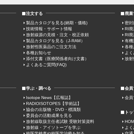
注文する
廃棄
製品カタログを見る(納期・価格)
密封
技術情報・サポート情報
RI
放射線源の見積・注文・校正依頼
RI
製品カタログを見る（J-RAM）
有機
放射性医薬品のご注文方法
各種
各種お知らせ
よく
添付文書（医療関係者向け文書）
放射
よくあるご質問(FAQ)
学ぶ・調べる
会員
Isotope News【広報誌】
会員
RADIOISOTOPES【学術誌】
協会の出版物・DVD・標識類
トッ
委員会の活動成果を見る
放射線取扱主任者試験 受験対策資料
HO
放射線・アイソトープを学ぶ
よく
核医学検査や核医学治療を知る
交通