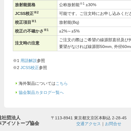
※1
放射能規格
公称放射能
±30%
※2
JCSS校正
可能です。ご注文時にお申し込みくだ
※1
校正項目
放射能(Bq)
※1
校正の不確かさ
±2%～±5%
ご注文の際はご希望の線源部直径及び
注文時の注意
要望がなければ線源部50mm, 外径60
※1
用語解説
参照
※2
JCSS校正
参照
海外製品については
こちら
協会製品カタログ一覧へ
益社団法人
〒113-8941 東京都文京区本駒込 2-28-45
本アイソトープ協会
交通アクセス
｜
お問合せ