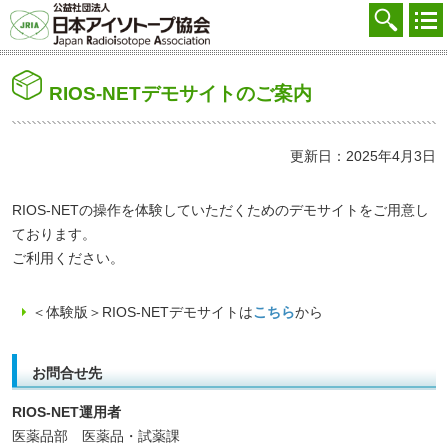
協会を知る
注文する
RIOS-NETデモサイトのご案内
廃棄する
参加する
更新日：2025年4月3日
学ぶ・調べる
RIOS-NETの操作を体験していただくためのデモサイトをご用意し
会員マイページ
ております。
ご利用ください。
FAQ
＜体験版＞RIOS-NETデモサイトは
こちら
から
交通アクセス
採用
お問合せ先
お問合せ
RIOS-NET運用者
医薬品部 医薬品・試薬課
English