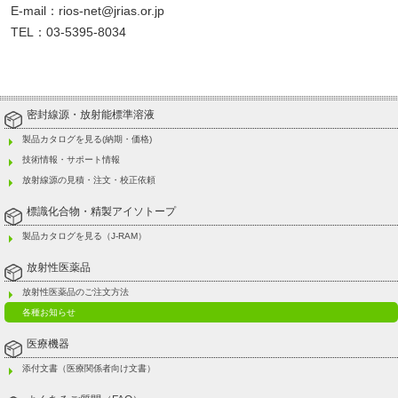
E-mail：rios-net@jrias.or.jp
TEL：03-5395-8034
密封線源・放射能標準溶液
製品カタログを見る(納期・価格)
技術情報・サポート情報
放射線源の見積・注文・校正依頼
標識化合物・精製アイソトープ
製品カタログを見る（J-RAM）
放射性医薬品
放射性医薬品のご注文方法
各種お知らせ
医療機器
添付文書（医療関係者向け文書）