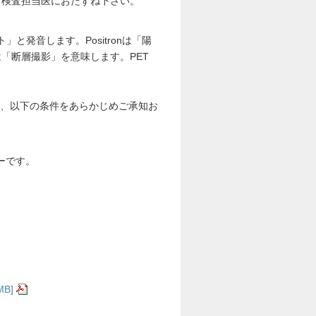
検査担当医におたずね下さい。
「ペット」と発音します。Positronは「陽
hyは「断層撮影」を意味します。PET
は、以下の条件をあらかじめご承知お
ーです。
MB]