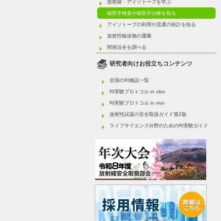
放射線・アイソトープを学ぶ
核医学検査や核医学治療を知る
アイソトープの利用や流通の統計を知る
放射性輸送物の運搬
関係法令を調べる
研究者向けお役立ちコンテンツ
全国のRI施設一覧
RI実験プロトコル in vitro
RI実験プロトコル in vivo
放射性試薬の安全取扱ガイド第2版
ライフサイエンス分野のためのRI実験ガイド