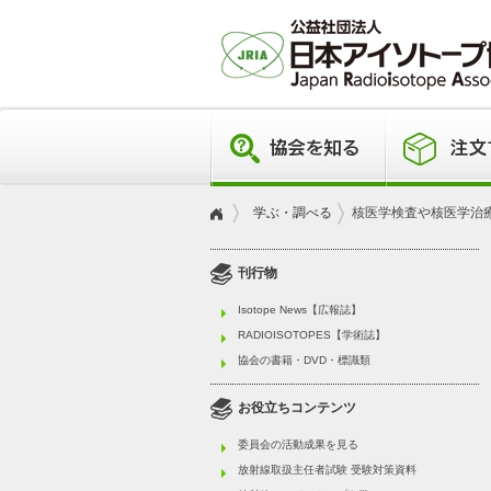
学ぶ・調べる
核医学検査や核医学治
刊行物
Isotope News【広報誌】
RADIOISOTOPES【学術誌】
協会の書籍・DVD・標識類
お役立ちコンテンツ
委員会の活動成果を見る
放射線取扱主任者試験 受験対策資料