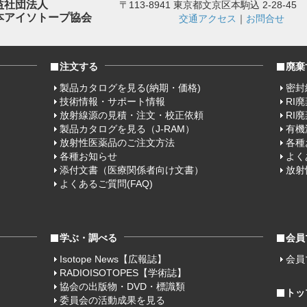
益社団法人
〒113-8941 東京都文京区本駒込 2-28-45
本アイソトープ協会
交通アクセス
｜
お問合せ
注文する
廃棄
製品カタログを見る(納期・価格)
密封
技術情報・サポート情報
RI
放射線源の見積・注文・校正依頼
RI
製品カタログを見る（J-RAM）
有機
放射性医薬品のご注文方法
各種
各種お知らせ
よく
添付文書（医療関係者向け文書）
放射
よくあるご質問(FAQ)
学ぶ・調べる
会員
Isotope News【広報誌】
会員
RADIOISOTOPES【学術誌】
協会の出版物・DVD・標識類
トッ
委員会の活動成果を見る