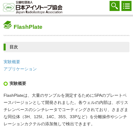
協会を知る
注文する
FlashPlate
廃棄する
参加する
目次
学ぶ・調べる
実験概要
会員マイページ
アプリケーション
FAQ
実験概要
交通アクセス
FlashPlateは、大量のサンプルを測定するためにSPAのプレートベ
ースバージョンとして開発されました。各ウェルの内部は、ポリス
採用
チレンベースのシンチレータでコーティングされており、さまざま
な同位体（3H、125I、14C、35S、33Pなど）を分離操作やシンチ
お問合せ
レーションカクテルの添加無しで検出できます。
English