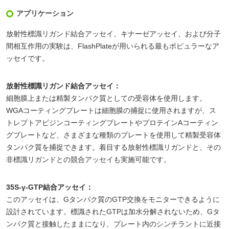
アプリケーション
放射性標識リガンド結合アッセイ、キナーゼアッセイ、および分子
間相互作用の実験は、FlashPlateが用いられる最もポピュラーなア
ッセイです。
放射性標識リガンド結合アッセイ：
細胞膜上または精製タンパク質としての受容体を使用します。
WGAコーティングプレートは細胞膜の捕捉に使用されますが、ス
トレプトアビジンコーティングプレートやプロテインAコーティン
グプレートなど、さまざまな種類のプレートを使用して精製受容体
タンパク質を捕捉できます。着目する放射性標識リガンドと、その
非標識リガンドとの競合アッセイも実施可能です。
35S-γ-GTP結合アッセイ：
このアッセイは、Gタンパク質のGTP交換をモニターできるように
設計されています。標識されたGTPは加水分解されないため、Gタ
ンパク質と接触したままになり、プレート内のシンチラントに近接