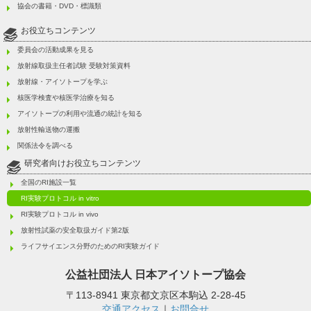
協会の書籍・DVD・標識類
お役立ちコンテンツ
委員会の活動成果を見る
放射線取扱主任者試験 受験対策資料
放射線・アイソトープを学ぶ
核医学検査や核医学治療を知る
アイソトープの利用や流通の統計を知る
放射性輸送物の運搬
関係法令を調べる
研究者向けお役立ちコンテンツ
全国のRI施設一覧
RI実験プロトコル in vitro
RI実験プロトコル in vivo
放射性試薬の安全取扱ガイド第2版
ライフサイエンス分野のためのRI実験ガイド
公益社団法人
日本アイソトープ協会
〒113-8941 東京都文京区本駒込 2-28-45
交通アクセス
｜
お問合せ