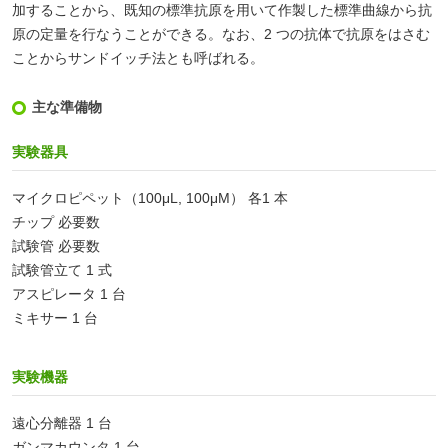
加することから、既知の標準抗原を用いて作製した標準曲線から抗
原の定量を行なうことができる。なお、2 つの抗体で抗原をはさむ
ことからサンドイッチ法とも呼ばれる。
主な準備物
実験器具
マイクロピペット（100μL, 100μM） 各1 本
チップ 必要数
試験管 必要数
試験管立て 1 式
アスピレータ 1 台
ミキサー 1 台
実験機器
遠心分離器 1 台
ガンマカウンタ 1 台