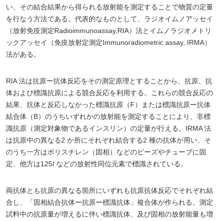
い、その結合結果から得られる放射能を測定することで物質の定量
を行なう方法である。代表的なものとして、ラジオイムノアッセイ
（放射免疫測定Radioimmunoassay,RIA）法とイムノラジオメトリ
ックアッセイ（免疫放射定測定Immunoradiometric assay, IRMA）
法がある。
RIA 法は抗原ー抗体反応をその測定原理とすることから、抗原、抗
体および標識抗原による競合反応を利用する。これらの競合反応の
結果、抗体と反応しなかった標識抗原（F）または標識抗原ー抗体
結合体（B）のうちいずれかの放射能を測定することにより、非標
識抗原（測定対象物であるインスリン）の定量が行える。IRMA 法
は抗原中の異なる2 か所にそれぞれ結合する2 種の抗体が用い、そ
のうち一方はポリスチレン（固相）などのビーズやチューブに固
定、他方は125I などの放射性同位元素で標識されている。
両抗体とも抗原の異なる箇所にいずれも抗原抗体反応でそれぞれ結
合し、「固相結合抗体ー抗原ー標識抗体」複合体が作られる。測定
試料中の抗原量が増えるに伴い標識抗体、及び固相の放射能量も増