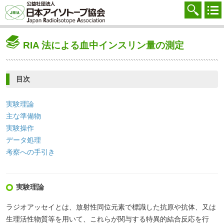
協会を知る
注文する
RIA 法による血中インスリン量の測定
廃棄する
参加する
目次
学ぶ・調べる
実験理論
会員マイページ
主な準備物
実験操作
FAQ
データ処理
考察への手引き
交通アクセス
採用
実験理論
お問合せ
ラジオアッセイとは、放射性同位元素で標識した抗原や抗体、又は
生理活性物質等を用いて、これらが関与する特異的結合反応を行
English