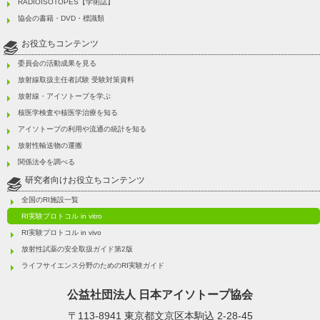
RADIOISOTOPES【学術誌】
協会の書籍・DVD・標識類
お役立ちコンテンツ
委員会の活動成果を見る
放射線取扱主任者試験 受験対策資料
放射線・アイソトープを学ぶ
核医学検査や核医学治療を知る
アイソトープの利用や流通の統計を知る
放射性輸送物の運搬
関係法令を調べる
研究者向けお役立ちコンテンツ
全国のRI施設一覧
RI実験プロトコル in vitro
RI実験プロトコル in vivo
放射性試薬の安全取扱ガイド第2版
ライフサイエンス分野のためのRI実験ガイド
公益社団法人
日本アイソトープ協会
〒113-8941 東京都文京区本駒込 2-28-45