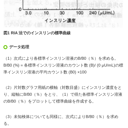
図1 RIA 法でのインスリンの標準曲線
データ処理
（1）次式により各標準インスリン溶液のB/B0（％）を求める。
B/B0 (%) = 各標準インスリン溶液のカウント数 (B)/ (0 μU/mL)の標
準インスリン溶液の平均カウント数 (B0) ×100
（2）片対数グラフ用紙の横軸（対数目盛）にインスリン濃度をと
り、縦軸にB/B0（％）をとり、（1）で得た各標準インスリン溶液
のB/B0（％）をプロットして標準曲線を作成する。
（3）未知検体についても同様に、次式によりB/B0（％）を求め
る。