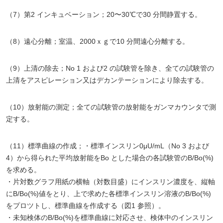
（7）第2 インキュベーション；20〜30℃で30 分間静置する。
（8）遠心分離；室温、2000ｘｇで10 分間遠心分離する。
（9）上清の除去；No 1 および2 の試験管を除き、全ての試験管の
上清をアスピレーション又はデカンテーションにより除去する。
（10）放射能の測定；全ての試験管の放射能をガンマカウンタで測
定する。
（11）標準曲線の作成；・標準インスリン0μU/mL（No 3 および
4）から得られた平均放射能をBo とした場合の各試験管のB/Bo(%)
を求める。
・片対数グラフ用紙の横軸（対数目盛）にインスリン濃度を、縦軸
にB/Bo(%)値をとり、上で求めた各標準インスリン溶液のB/Bo(%)
をプロツトし、標準曲線を作成する（図1 参照）。
・未知検体のB/Bo(%)を標準曲線に対応させ、検体中のインスリン