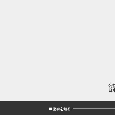
公
日
協会を知る