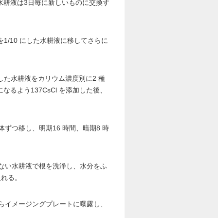
。水耕液は3日毎に新しいものに交換す
1/10 にした水耕液に移してさらに
添加した水耕液をカリウム濃度別に2 種
 になるよう137CsCl を添加した後、
ずつ移し、明期16 時間、暗期8 時
ない水耕液で根を洗浄し、水分をふ
入れる。
らイメージングプレートに曝露し、