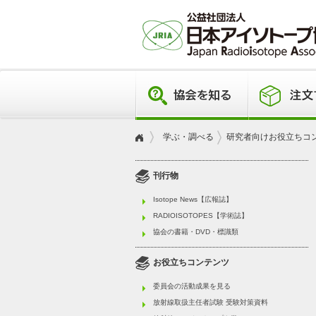
学ぶ・調べる
研究者向けお役立ちコ
刊行物
Isotope News【広報誌】
RADIOISOTOPES【学術誌】
協会の書籍・DVD・標識類
お役立ちコンテンツ
委員会の活動成果を見る
放射線取扱主任者試験 受験対策資料