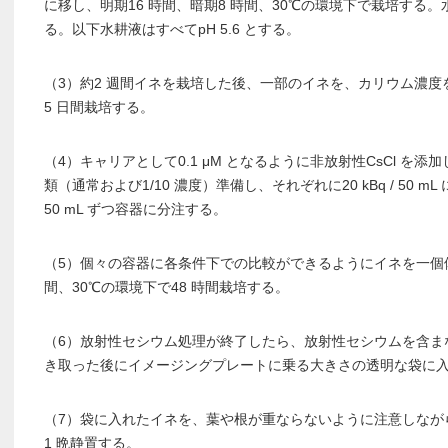
に移し、明期16 時間、暗期8 時間、30℃の環境下で栽培する
る。以下水耕液はすべてpH 5.6 とする。
（3）約2 週間イネを栽培した後、一部のイネを、カリウム濃度を
5 日間栽培する。
（4）キャリアとして0.1 μM となるように非放射性CsCl を
類（通常および1/10 濃度）準備し、それぞれに20 kBq / 50 mL
50 mL ずつ容器に分注する。
（5）個々の容器に各条件下での比較ができるようにイネを一個体
間、30℃の環境下で48 時間栽培する。
（6）放射性セシウム処理が終了したら、放射性セシウムを含ま
き取った後にイメージングプレートに乗る大きさの透明な袋に
（7）袋に入れたイネを、葉や根が重ならないように注意しなが
1 晩静置する。