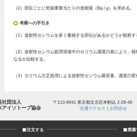
（2）部位ごとに乾燥重量当たりの放射能（Bq / g）を求める。
考察への手引き
（1）放射性セシウムを多く蓄積する部位があるかどうか観察す
（2）放射性セシウム処理溶液中のカリウム濃度の差により、植
なるか比較する。
（3）カリウム欠乏処理による放射性セシウム吸収量、濃度の変
益社団法人
〒113-8941 東京都文京区本駒込 2-28-45
本アイソトープ協会
交通アクセス
｜
お問合せ
注文する
廃棄