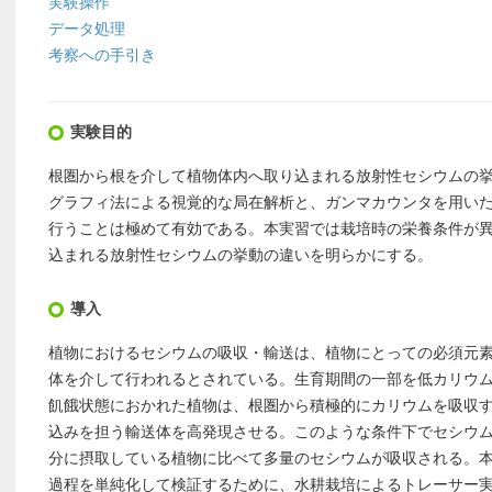
実験操作
データ処理
考察への手引き
実験目的
根圏から根を介して植物体内へ取り込まれる放射性セシウムの
グラフィ法による視覚的な局在解析と、ガンマカウンタを用い
行うことは極めて有効である。本実習では栽培時の栄養条件が
込まれる放射性セシウムの挙動の違いを明らかにする。
導入
植物におけるセシウムの吸収・輸送は、植物にとっての必須元
体を介して行われるとされている。生育期間の一部を低カリウ
飢餓状態におかれた植物は、根圏から積極的にカリウムを吸収
込みを担う輸送体を高発現させる。このような条件下でセシウ
分に摂取している植物に比べて多量のセシウムが吸収される。
過程を単純化して検証するために、水耕栽培によるトレーサー