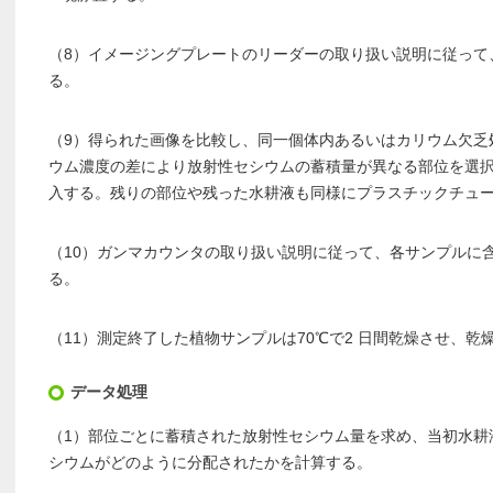
（8）イメージングプレートのリーダーの取り扱い説明に従って
る。
（9）得られた画像を比較し、同一個体内あるいはカリウム欠乏
ウム濃度の差により放射性セシウムの蓄積量が異なる部位を選
入する。残りの部位や残った水耕液も同様にプラスチックチュ
（10）ガンマカウンタの取り扱い説明に従って、各サンプルに
る。
（11）測定終了した植物サンプルは70℃で2 日間乾燥させ、乾
データ処理
（1）部位ごとに蓄積された放射性セシウム量を求め、当初水耕液
シウムがどのように分配されたかを計算する。