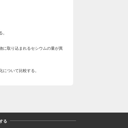
る。
物に取り込まれるセシウムの量が異
化について比較する。
する