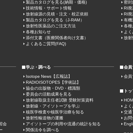
製品カタログを見る(納期・価格)
密封
技術情報・サポート情報
RI
放射線源の見積・注文・校正依頼
RI
製品カタログを見る（J-RAM）
有機
放射性医薬品のご注文方法
各種
各種お知らせ
よく
添付文書（医療関係者向け文書）
放射
よくあるご質問(FAQ)
学ぶ・調べる
会員
Isotope News【広報誌】
会員
RADIOISOTOPES【学術誌】
協会の出版物・DVD・標識類
トッ
委員会の活動成果を見る
放射線取扱主任者試験 受験対策資料
HO
放射線・アイソトープを学ぶ
よく
核医学検査や核医学治療を知る
交通
放射性輸送物の運搬
お問
習会
アイソトープの利用や流通の統計を知る
Engl
ー
関係法令を調べる