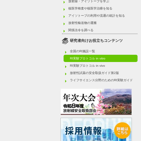
放射線・アイソトープを学ぶ
核医学検査や核医学治療を知る
アイソトープの利用や流通の統計を知る
放射性輸送物の運搬
関係法令を調べる
研究者向けお役立ちコンテンツ
全国のRI施設一覧
RI実験プロトコル in vitro
RI実験プロトコル in vivo
放射性試薬の安全取扱ガイド第2版
ライフサイエンス分野のためのRI実験ガイド