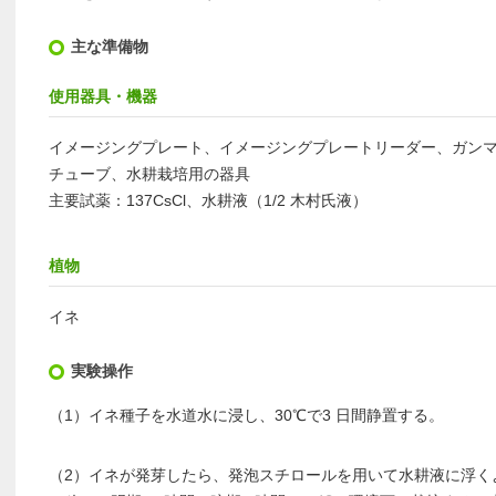
主な準備物
使用器具・機器
イメージングプレート、イメージングプレートリーダー、ガン
チューブ、水耕栽培用の器具
主要試薬：137CsCl、水耕液（1/2 木村氏液）
植物
イネ
実験操作
（1）イネ種子を水道水に浸し、30℃で3 日間静置する。
（2）イネが発芽したら、発泡スチロールを用いて水耕液に浮く