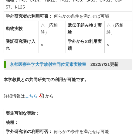
核種：
H-3、C-14、Na-22、P-32、P-33、S-35、Cr-51、Co-
57、I-125
学外研究者の利用可否：
何らかの条件を満たせば可能
△（応相
遺伝子組み換え実
△（応相
動物実験
談）
験
談）
受託研究受け入
学外からの利用実
×
×
れ
績
京都医療科学大学放射性同位元素実験室
2022/7/21更新
本学教員との共同研究での利用が可能です。
詳細情報は
こちら
から
実施可能な実験：
核種：
学外研究者の利用可否：
何らかの条件を満たせば可能