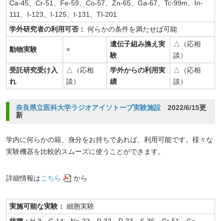
Ca-45、Cr-51、Fe-59、Co-57、Zn-65、Ga-67、Tc-99m、In-
111、I-123、I-125、I-131、Tl-201
学外研究者の利用可否：
何らかの条件を満たせば可能
遺伝子組み換え実
△（応相
動物実験
×
験
談）
受託研究受け入
△（応相
学外からの利用実
△（応相
れ
談）
績
談）
奈良県立医科大学ラジオアイソトープ実験施設
2022/6/15更
新
学内に何らかの籍、身分をお持ちであれば、利用可能です。様々な
実験機器を比較的スムーズに使うことができます。
詳細情報は
こちら
から
実施可能な実験：
細胞実験