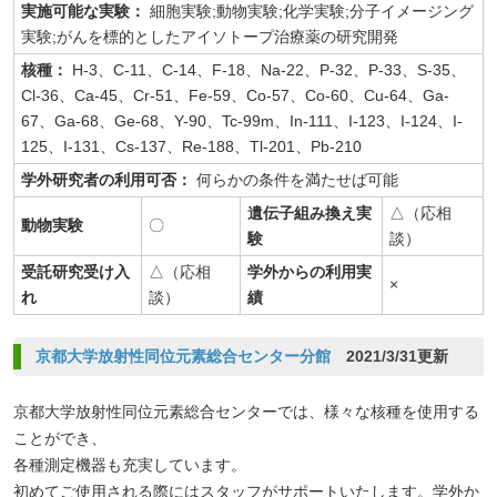
実施可能な実験：
細胞実験;動物実験;化学実験;分子イメージング
実験;がんを標的としたアイソトープ治療薬の研究開発
核種：
H-3、C-11、C-14、F-18、Na-22、P-32、P-33、S-35、
Cl-36、Ca-45、Cr-51、Fe-59、Co-57、Co-60、Cu-64、Ga-
67、Ga-68、Ge-68、Y-90、Tc-99m、In-111、I-123、I-124、I-
125、I-131、Cs-137、Re-188、Tl-201、Pb-210
学外研究者の利用可否：
何らかの条件を満たせば可能
遺伝子組み換え実
△（応相
動物実験
〇
験
談）
受託研究受け入
△（応相
学外からの利用実
×
れ
談）
績
京都大学放射性同位元素総合センター分館
2021/3/31更新
京都大学放射性同位元素総合センターでは、様々な核種を使用する
ことができ、
各種測定機器も充実しています。
初めてご使用される際にはスタッフがサポートいたします。学外か