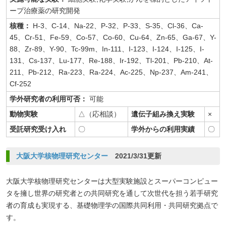
ープ治療薬の研究開発
核種：
H-3、C-14、Na-22、P-32、P-33、S-35、Cl-36、Ca-
45、Cr-51、Fe-59、Co-57、Co-60、Cu-64、Zn-65、Ga-67、Y-
88、Zr-89、Y-90、Tc-99m、In-111、I-123、I-124、I-125、I-
131、Cs-137、Lu-177、Re-188、Ir-192、Tl-201、Pb-210、At-
211、Pb-212、Ra-223、Ra-224、Ac-225、Np-237、Am-241、
Cf-252
学外研究者の利用可否：
可能
動物実験
△（応相談）
遺伝子組み換え実験
×
受託研究受け入れ
〇
学外からの利用実績
〇
大阪大学核物理研究センター
2021/3/31更新
大阪大学核物理研究センターは大型実験施設とスーパーコンピュー
タを擁し世界の研究者との共同研究を通して次世代を担う若手研究
者の育成も実現する、基礎物理学の国際共同利用・共同研究拠点で
す。