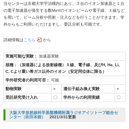
当センターは京都大学宇治構内にあり、３台のイオン加速器と１台
の電子加速器が発生する数MeVのイオンビームや電子線、Ｘ線など
を用いて、ビーム分析や照射・注入などを行うことができます。学
外からもご利用いただけますし、委託分析も可能です。
詳細情報は
こちら
から
実施可能な実験：
加速器実験
核種：（加速器による放射線種）Ｘ線、電子線、及びH, He, Li,
C, Cより重い希ガス以外のイオン（安定同位体に限る）
学外研究者の利用可否：
可能
動物実験
×
遺伝子組み換え実験
×
受託研究受け入れ
〇
学外からの利用実績
〇
大阪大学放射線科学基盤機構附属ラジオアイソトープ総合セ
ンター（吹田本館）
2021/3/31更新