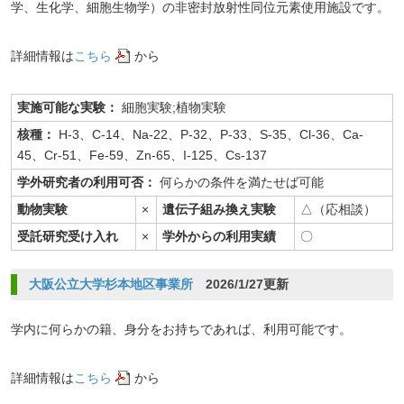
学、生化学、細胞生物学）の非密封放射性同位元素使用施設です。
詳細情報は
こちら
から
実施可能な実験：
細胞実験;植物実験
核種：
H-3、C-14、Na-22、P-32、P-33、S-35、Cl-36、Ca-
45、Cr-51、Fe-59、Zn-65、I-125、Cs-137
学外研究者の利用可否：
何らかの条件を満たせば可能
動物実験
×
遺伝子組み換え実験
△（応相談）
受託研究受け入れ
×
学外からの利用実績
〇
大阪公立大学杉本地区事業所
2026/1/27更新
学内に何らかの籍、身分をお持ちであれば、利用可能です。
詳細情報は
こちら
から