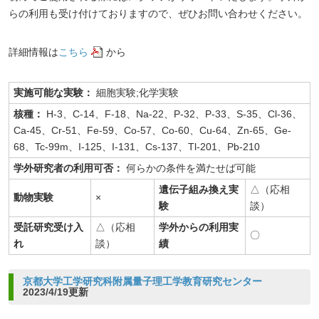
らの利用も受け付けておりますので、ぜひお問い合わせください。
詳細情報は
こちら
から
実施可能な実験：
細胞実験;化学実験
核種：
H-3、C-14、F-18、Na-22、P-32、P-33、S-35、Cl-36、
Ca-45、Cr-51、Fe-59、Co-57、Co-60、Cu-64、Zn-65、Ge-
68、Tc-99m、I-125、I-131、Cs-137、Tl-201、Pb-210
学外研究者の利用可否：
何らかの条件を満たせば可能
遺伝子組み換え実
△（応相
動物実験
×
験
談）
受託研究受け入
△（応相
学外からの利用実
〇
れ
談）
績
京都大学工学研究科附属量子理工学教育研究センター
2023/4/19更新