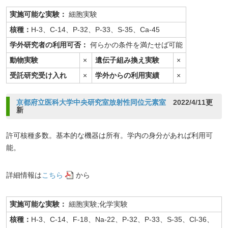
実施可能な実験：
細胞実験
核種：
H-3、C-14、P-32、P-33、S-35、Ca-45
学外研究者の利用可否：
何らかの条件を満たせば可能
動物実験
×
遺伝子組み換え実験
×
受託研究受け入れ
×
学外からの利用実績
×
京都府立医科大学中央研究室放射性同位元素室
2022/4/11更
新
許可核種多数。基本的な機器は所有。学内の身分があれば利用可
能。
詳細情報は
こちら
から
実施可能な実験：
細胞実験;化学実験
核種：
H-3、C-14、F-18、Na-22、P-32、P-33、S-35、Cl-36、