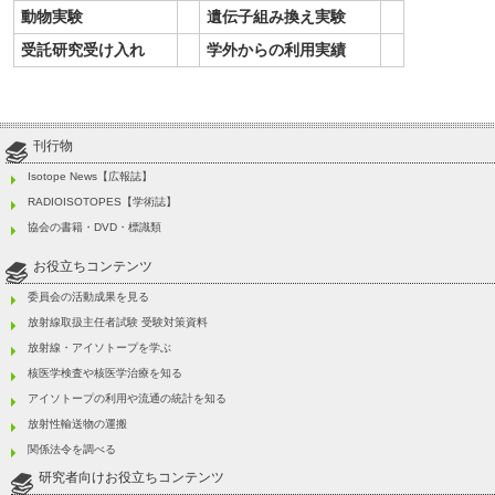
動物実験
遺伝子組み換え実験
受託研究受け入れ
学外からの利用実績
刊行物
Isotope News【広報誌】
RADIOISOTOPES【学術誌】
協会の書籍・DVD・標識類
お役立ちコンテンツ
委員会の活動成果を見る
放射線取扱主任者試験 受験対策資料
放射線・アイソトープを学ぶ
核医学検査や核医学治療を知る
アイソトープの利用や流通の統計を知る
放射性輸送物の運搬
関係法令を調べる
研究者向けお役立ちコンテンツ