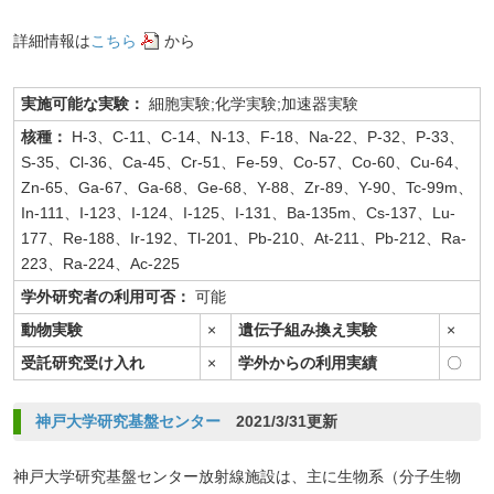
詳細情報は
こちら
から
実施可能な実験：
細胞実験;化学実験;加速器実験
核種：
H-3、C-11、C-14、N-13、F-18、Na-22、P-32、P-33、
S-35、Cl-36、Ca-45、Cr-51、Fe-59、Co-57、Co-60、Cu-64、
Zn-65、Ga-67、Ga-68、Ge-68、Y-88、Zr-89、Y-90、Tc-99m、
In-111、I-123、I-124、I-125、I-131、Ba-135m、Cs-137、Lu-
177、Re-188、Ir-192、Tl-201、Pb-210、At-211、Pb-212、Ra-
223、Ra-224、Ac-225
学外研究者の利用可否：
可能
動物実験
×
遺伝子組み換え実験
×
受託研究受け入れ
×
学外からの利用実績
〇
神戸大学研究基盤センター
2021/3/31更新
神戸大学研究基盤センター放射線施設は、主に生物系（分子生物