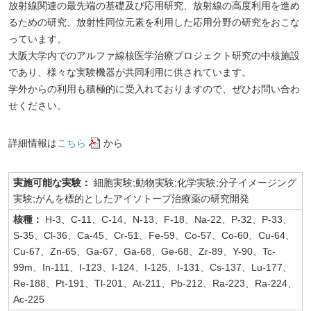
放射線関連の最先端の基礎及び応用研究、放射線の高度利用を進め
るための研究、放射性同位元素を利用した応用分野の研究をおこな
っています。
大阪大学内でのアルファ線核医学治療プロジェクト研究の中核施設
であり、様々な実験機器が共同利用に供されています。
学外からの利用も積極的に受入れておりますので、ぜひお問い合わ
せください。
詳細情報は
こちら
から
実施可能な実験：
細胞実験;動物実験;化学実験;分子イメージング
実験;がんを標的としたアイソトープ治療薬の研究開発
核種：
H-3、C-11、C-14、N-13、F-18、Na-22、P-32、P-33、
S-35、Cl-36、Ca-45、Cr-51、Fe-59、Co-57、Co-60、Cu-64、
Cu-67、Zn-65、Ga-67、Ga-68、Ge-68、Zr-89、Y-90、Tc-
99m、In-111、I-123、I-124、I-125、I-131、Cs-137、Lu-177、
Re-188、Pt-191、Tl-201、At-211、Pb-212、Ra-223、Ra-224、
Ac-225