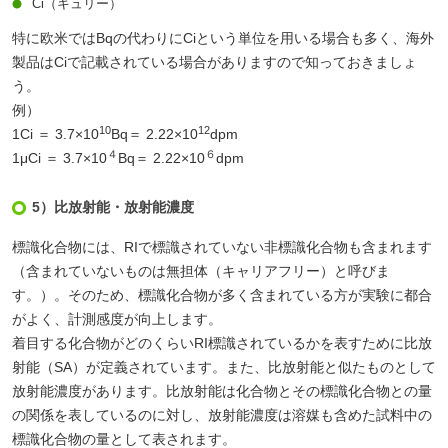
Ci（キュリー）
特に欧米ではBqの代わりにCiという単位を用いる場合も多く、海外
製品はCiで記載されている場合がありますので知っておきましょ
う。
例）
10
12
1Ci ＝ 3.7×10
Bq＝ 2.22×10
dpm
４
６
1μCi ＝ 3.7×10
Bq＝ 2.22×10
dpm
5）比放射能・放射能濃度
標識化合物には、RIで標識されていない非標識化合物も含まれます
（含まれていないものは無担体（キャリアフリー）と呼びま
す。）。そのため、標識化合物が多く含まれている方が実験に都合
がよく、計測感度が向上します。
着目する化合物がどのくらいRI標識されているかを表すために比放
射能（SA）が定義されています。また、比放射能と似たものとして
放射能濃度があります。比放射能は化合物とその標識化合物との量
の関係を表しているのに対し、放射能濃度は溶媒も含めた試料中の
標識化合物の量として表されます。