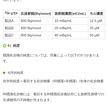
32
P-UTP
比放射能(Bq/mmol)
放射能濃度(mCi/mL)
モル濃度
製品A
800 Bq/mmol
10 mBq/mL
12.5 µM
製品B
800 Bq/mmol
20 mBq/mL
25 µM
製品C
800 Bq/mmol
40 mBq/mL
50 µM
6）純度
標識化合物の純度については、対象によって以下の3つがありま
す。
化学的純度
化学的純度＝着目する化合物量（RI標識+非標識）/全体の化合物量
RI標識化合物には、着目するRI標識化合物以外にも放射性崩壊での
生成物等の不純物が含まれます。