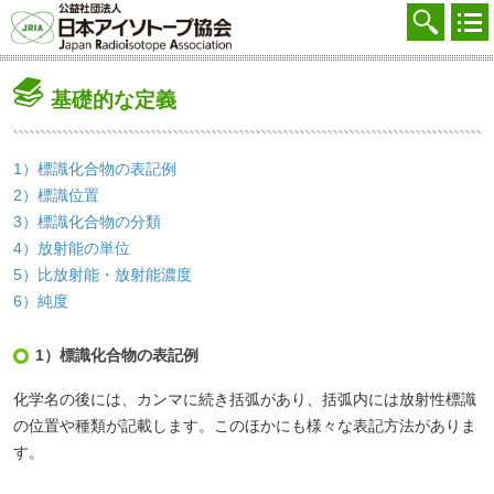
協会を知る
注文する
基礎的な定義
廃棄する
参加する
1）標識化合物の表記例
2）標識位置
学ぶ・調べる
3）標識化合物の分類
4）放射能の単位
会員マイページ
5）比放射能・放射能濃度
FAQ
6）純度
交通アクセス
1）標識化合物の表記例
採用
化学名の後には、カンマに続き括弧があり、括弧内には放射性標識
の位置や種類が記載します。このほかにも様々な表記方法がありま
お問合せ
す。
English