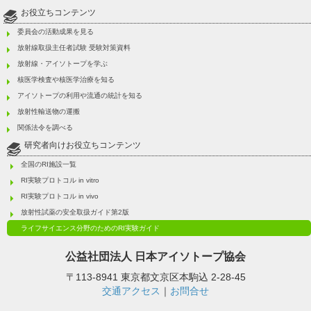
お役立ちコンテンツ
委員会の活動成果を見る
放射線取扱主任者試験 受験対策資料
放射線・アイソトープを学ぶ
核医学検査や核医学治療を知る
アイソトープの利用や流通の統計を知る
放射性輸送物の運搬
関係法令を調べる
研究者向けお役立ちコンテンツ
全国のRI施設一覧
RI実験プロトコル in vitro
RI実験プロトコル in vivo
放射性試薬の安全取扱ガイド第2版
ライフサイエンス分野のためのRI実験ガイド
公益社団法人
日本アイソトープ協会
〒113-8941 東京都文京区本駒込 2-28-45
交通アクセス
｜
お問合せ