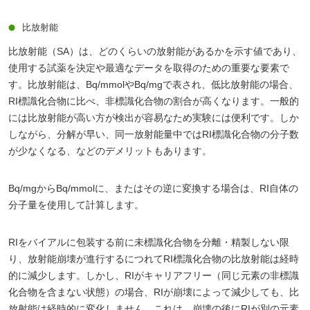
比放射能
比放射能（SA）は、どのくらいの放射能があるかを示す値であり、
使用する試薬を決定や最適なデータを取得のための重要な要素で
す。比放射能は、Bq/mmolやBq/mgで表され、低比放射能の場合、
RI標識化合物に比べ、非標識化合物の割合が高くなります。一般的
には比放射能が高い方が検出が容易なため実験には便利です。しか
しながら、分解が早い、同一放射能量中ではRI標識化合物の分子数
が少なくなる、などのデメリットもあります。
Bq/mgからBq/mmolに、またはその逆に変換する場合は、RI自体の
分子量を使用して計算します。
RIをバイアルに包装する前に未標識化合物を分離・精製しない限
り、放射能崩壊が進行するにつれてRI標識化合物の比放射能は経時
的に減少します。しかし、RIがキャリアフリー（同じ元素の非標識
化合物を含まない状態）の場合、RIが崩壊によって減少しても、比
放射能は経時的に変化しません。これは、崩壊の後にRIが別の元素